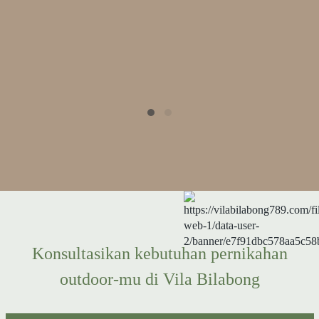
â€œ
sua
fasili
Konsultasikan kebutuhan pernikahan
outdoor-mu di Vila Bilabong